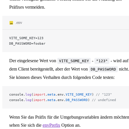
Präfixes vermeiden.
.env
VITE_SOME_KEY=123
DB_PASSWORD=foobar
Der eingelesene Wert von
-
- wird auf
VITE_SOME_KEY
"123"
dem Client bereitgestellt, aber der Wert von
nicht.
DB_PASSWORD
Sie können dieses Verhalten durch folgenden Code testen:
console.
log
(
import
.
meta
.env.
VITE_SOME_KEY
) 
// "123"
console.
log
(
import
.
meta
.env.
DB_PASSWORD
) 
// undefined
Wenn Sie das Präfix für die Umgebungsvariablen ändern möchten
sehen Sie sich die
envPrefix
Option an.