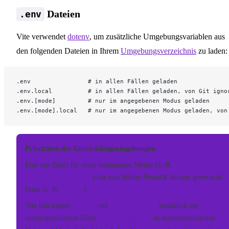
Dateien
.env
Vite verwendet
dotenv
, um zusätzliche Umgebungsvariablen aus
den folgenden Dateien in Ihrem
Umgebungsverzeichnis
zu laden:
.env                # in allen Fällen geladen
.env.local          # in allen Fällen geladen, von Git igno
.env.[mode]         # nur im angegebenen Modus geladen
.env.[mode].local   # nur im angegebenen Modus geladen, von
Prioritäten der Entwicklungsumgebungen
Eine env-Datei für einen bestimmten Modus (z. B.
.env.production
) hat eine höhere Priorität als eine generische
Datei (z. B.
.env
).
Vite lädt immer
.env
und
.env.local
zusätzlich zur
modusspezifischen Datei
.env.[mode]
. In modusspezifischen