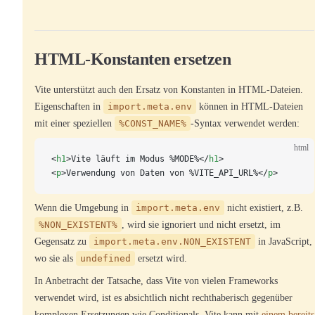
HTML-Konstanten ersetzen
Vite unterstützt auch den Ersatz von Konstanten in HTML-Dateien.
Eigenschaften in
import.meta.env
können in HTML-Dateien
mit einer speziellen
%CONST_NAME%
-Syntax verwendet werden:
html
<
h1
>Vite läuft im Modus %MODE%</
h1
>
<
p
>Verwendung von Daten von %VITE_API_URL%</
p
>
Wenn die Umgebung in
import.meta.env
nicht existiert, z.B.
%NON_EXISTENT%
, wird sie ignoriert und nicht ersetzt, im
Gegensatz zu
import.meta.env.NON_EXISTENT
in JavaScript,
wo sie als
undefined
ersetzt wird.
In Anbetracht der Tatsache, dass Vite von vielen Frameworks
verwendet wird, ist es absichtlich nicht rechthaberisch gegenüber
komplexen Ersetzungen wie Conditionals. Vite kann mit
einem bereits