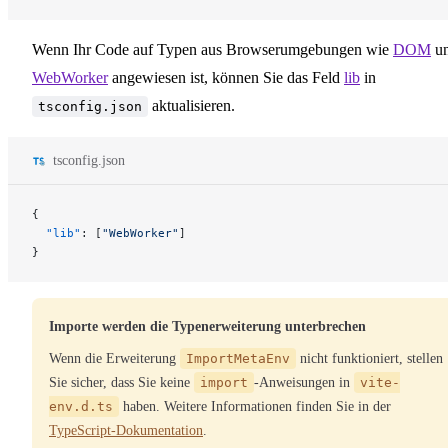
Wenn Ihr Code auf Typen aus Browserumgebungen wie
DOM
u
WebWorker
angewiesen ist, können Sie das Feld
lib
in
aktualisieren.
tsconfig.json
tsconfig.json
{
  "lib"
: [
"WebWorker"
]
}
Importe werden die Typenerweiterung unterbrechen
Wenn die Erweiterung
ImportMetaEnv
nicht funktioniert, stellen
Sie sicher, dass Sie keine
import
-Anweisungen in
vite-
env.d.ts
haben. Weitere Informationen finden Sie in der
TypeScript-Dokumentation
.