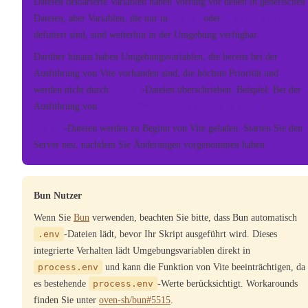
Dateien deklarierte Variablen haben Vorrang vor denen in generischen
Dateien, aber Variablen, die nur in
.env
oder
.env.local
definiert sind, sind weiterhin in der Umgebung verfügbar.
Darüber hinaus haben Umgebungsvariablen, die bereits bei der
Ausführung von Vite vorhanden sind, die höchste Priorität und
werden nicht durch
.env
-Dateien überschrieben. Beispiel: Bei der
Ausführung von
VITE_SOME_KEY=123 vite build
.
.env
-Dateien werden zu Beginn von Vite geladen. Starten Sie den
Server neu, nachdem Sie Änderungen vorgenommen haben.
Bun Nutzer
Wenn Sie
Bun
verwenden, beachten Sie bitte, dass Bun automatisch
.env
-Dateien lädt, bevor Ihr Skript ausgeführt wird. Dieses
integrierte Verhalten lädt Umgebungsvariablen direkt in
process.env
und kann die Funktion von Vite beeinträchtigen, da
es bestehende
process.env
-Werte berücksichtigt. Workarounds
finden Sie unter
oven-sh/bun#5515
.