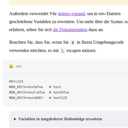
Außerdem verwendet Vite
dotenv-expand
, um in env-Dateien
geschriebene Variablen zu erweitern. Um mehr über die Syntax z
erfahren, sehen Sie sich
die Dokumentation
dazu an.
Beachten Sie, dass Sie, wenn Sie
in Ihrem Umgebungscode
$
verwenden möchten, es mit
escapen müssen.
\
.env
KEY=123
NEW_KEY1=test$foo   # test
NEW_KEY2=test\$foo  # test$foo
NEW_KEY3=test$KEY   # test123
Variablen in umgekehrter Reihenfolge erweitern