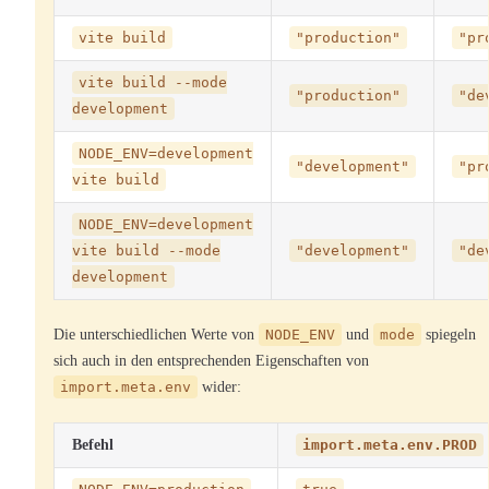
vite build
"production"
"pr
vite build --mode
"production"
"de
development
NODE_ENV=development
"development"
"pr
vite build
NODE_ENV=development
vite build --mode
"development"
"de
development
Die unterschiedlichen Werte von
NODE_ENV
und
mode
spiegeln
sich auch in den entsprechenden Eigenschaften von
import.meta.env
wider:
Befehl
import.meta.env.PROD