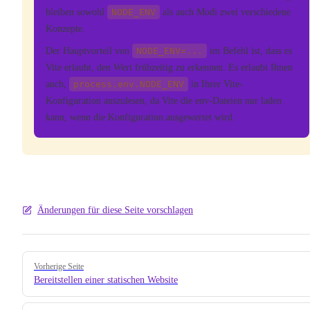
bleiben sowohl
NODE_ENV
als auch Modi zwei verschiedene
Konzepte.
Der Hauptvorteil von
NODE_ENV=...
im Befehl ist, dass es
Vite erlaubt, den Wert frühzeitig zu erkennen. Es erlaubt Ihnen
auch,
process.env.NODE_ENV
in Ihrer Vite-
Konfiguration auszulesen, da Vite die env-Dateien nur laden
kann, wenn die Konfiguration ausgewertet wird.
Änderungen für diese Seite vorschlagen
Pager
Vorherige Seite
Bereitstellen einer statischen Website