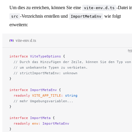
Um dies zu erreichen, können Sie eine
-Datei i
vite-env.d.ts
-Verzeichnis erstellen und
wie folgt
src
ImportMetaEnv
erweitern:
vite-env.d.ts
typ
interface
 ViteTypeOptions
 {
  // Durch das Hinzufügen der Zeile, können Sie den Typ von
  // um unbekannte Typen zu verbieten.
  // strictImportMetaEnv: unknown
}
interface
 ImportMetaEnv
 {
  readonly
 VITE_APP_TITLE
:
 string
  // mehr Umgebungsvariablen...
}
interface
 ImportMeta
 {
  readonly
 env
:
 ImportMetaEnv
}