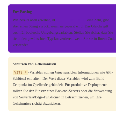
Env Parsing
Wie bereits oben erwähnt, ist
VITE_SOME_KEY
eine Zahl, gibt
aber einen String zurück, wenn sie geparst wird. Das Gleiche gilt
auch für boolesche Umgebungsvariablen. Stellen Sie sicher, dass Sie
sie in den gewünschten Typ konvertieren, wenn Sie sie in Ihrem Code
verwenden.
Schützen von Geheimnissen
VITE_*
-Variablen sollten
keine
sensiblen Informationen wie API-
Schlüssel enthalten. Der Wert dieser Variablen wird zum Build-
Zeitpunkt im Quellcode gebündelt. Für produktive Deployments
sollten Sie den Einsatz eines Backend-Servers oder die Verwendung
von Serverless/Edge-Funktionen in Betracht ziehen, um Ihre
Geheimnisse richtig abzusichern.