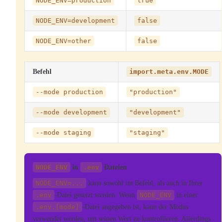
NODE_ENV=production
true
NODE_ENV=development
false
NODE_ENV=other
false
Befehl
import.meta.env.MODE
--mode production
"production"
--mode development
"development"
--mode staging
"staging"
NODE_ENV
in
.env
Dateien
NODE_ENV=...
kann sowohl im Befehl, als auch in Ihrer
.env
-Datei gesetzt werden. Wenn
NODE_ENV
in einer
.env.[mode]
-Datei angegeben ist, kann der Modus
verwendet werden, um seinen Wert zu kontrollieren. Allerdings